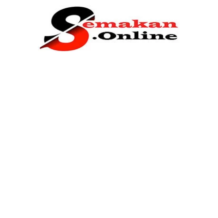
Home
Bantuan Kerajaan
Biasiswa
Pendidikan
Kerja Kosong Terkini