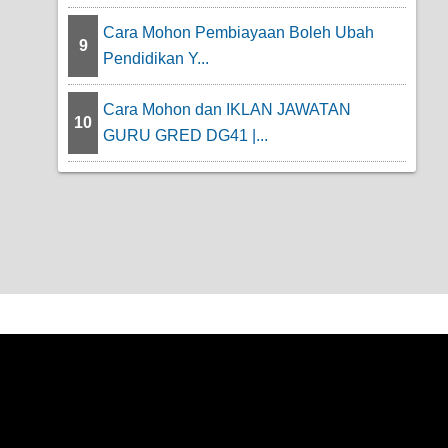
Cara Mohon Pembiayaan Boleh Ubah
9
Pendidikan Y...
Cara Mohon dan IKLAN JAWATAN
10
GURU GRED DG41 |...