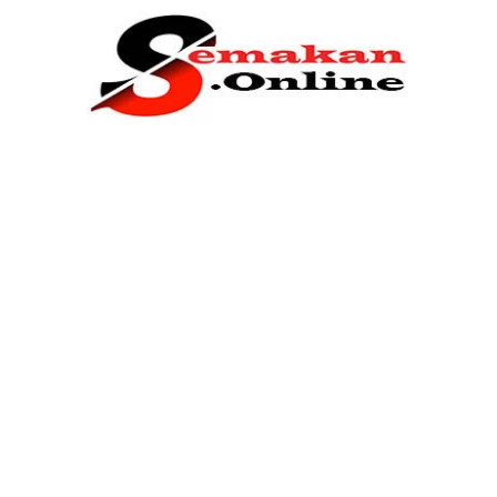
Home
Bantuan Kerajaan
Biasiswa
Pendidikan
Kerja Kosong Terkini