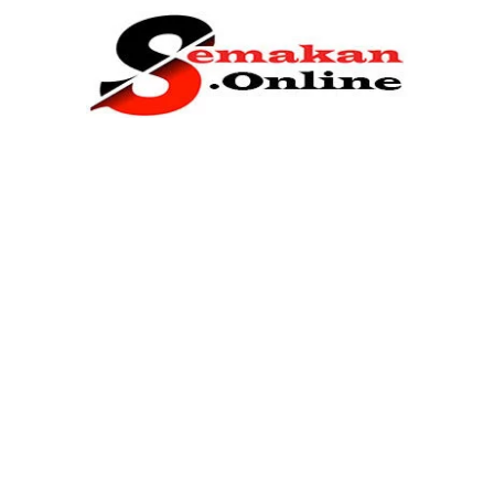
Home
Bantuan Kerajaan
Biasiswa
Pendidikan
Kerja Kosong Terkini