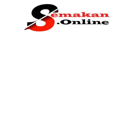
Home
Bantuan Kerajaan
Biasiswa
Pendidikan
Kerja Kosong Terkini