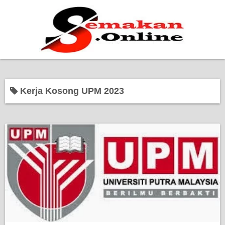
Home
Kerja Kosong UPM 2023
Bantuan Kerajaan
Biasiswa
Pendidikan
Kerja Kosong Terkini