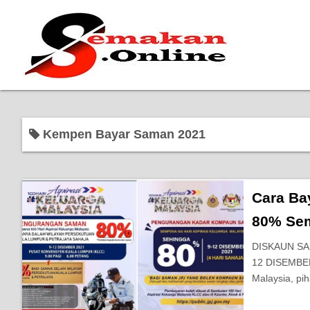
Kempen Bayar Saman 2021
Cara Ba
80% Sem
DISKAUN SA
12 DISEMBER
Malaysia, pi