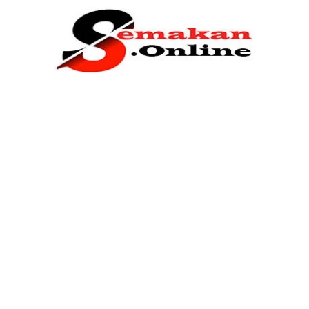
Home
Bantuan Kerajaan
Biasiswa
Pendidikan
Kerja Kosong Terkini