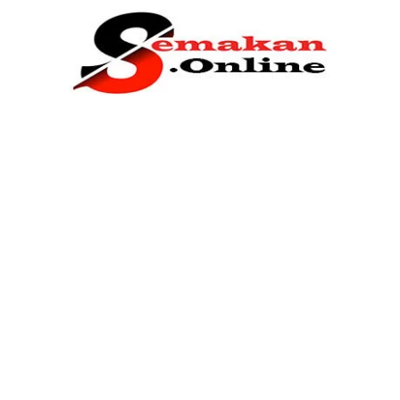
Home
Bantuan Kerajaan
Biasiswa
Pendidikan
Kerja Kosong Terkini