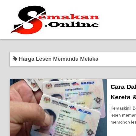
Harga Lesen Memandu Melaka
Cara Da
Kereta 
Kemaskini! B
lesen memand
memohon les