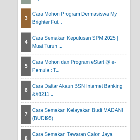
Cara Mohon Program Dermasiswa My
3
Brighter Fut...
Cara Semakan Keputusan SPM 2025 |
4
Muat Turun ...
Cara Mohon dan Program eStart @ e-
5
Pemula : T...
Cara Daftar Akaun BSN Internet Banking
6
&#8211...
Cara Semakan Kelayakan Budi MADANI
7
(BUDI95)
Cara Semakan Tawaran Calon Jaya
8