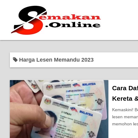
Harga Lesen Memandu 2023
Cara Da
Kereta 
Kemaskini! B
lesen memand
memohon les