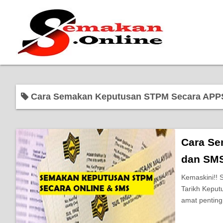
Cara Semakan Keputusan STPM Secara APP
Cara Se
dan SMS
Kemaskini!!
Tarikh Keput
amat penting