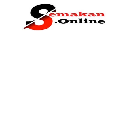
Home
Bantuan Kerajaan
Biasiswa
Pendidikan
Kerja Kosong Terkini