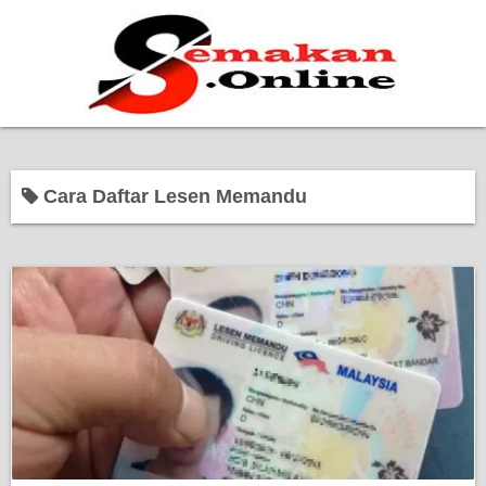
Home
Cara Daftar Lesen Memandu
Bantuan Kerajaan
Biasiswa
Pendidikan
Kerja Kosong Terkini