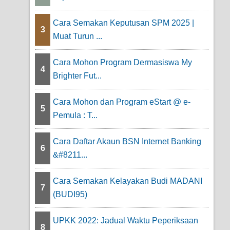
Cara Semakan Keputusan SPM 2025 |
3
Muat Turun ...
Cara Mohon Program Dermasiswa My
4
Brighter Fut...
Cara Mohon dan Program eStart @ e-
5
Pemula : T...
Cara Daftar Akaun BSN Internet Banking
6
&#8211...
Cara Semakan Kelayakan Budi MADANI
7
(BUDI95)
UPKK 2022: Jadual Waktu Peperiksaan
8