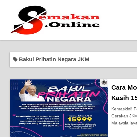
Bakul Prihatin Negara JKM
Cara Mo
Kasih 1
Kemaskini! P
Gerakan JKM 
Malaysia la