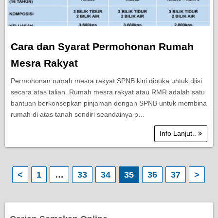
Cara dan Syarat Permohonan Rumah
Mesra Rakyat
Permohonan rumah mesra rakyat SPNB kini dibuka untuk diisi
secara atas talian. Rumah mesra rakyat atau RMR adalah satu
bantuan berkonsepkan pinjaman dengan SPNB untuk membina
rumah di atas tanah sendiri seandainya p…
Info Lanjut..
P
<
1
…
33
34
35
36
37
>
o
s