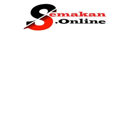
Home
Bantuan Kerajaan
Biasiswa
Pendidikan
Kerja Kosong Terkini