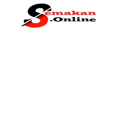
Home
Bantuan Kerajaan
Biasiswa
Pendidikan
Kerja Kosong Terkini