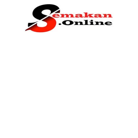
Home
Bantuan Kerajaan
Biasiswa
Pendidikan
Kerja Kosong Terkini