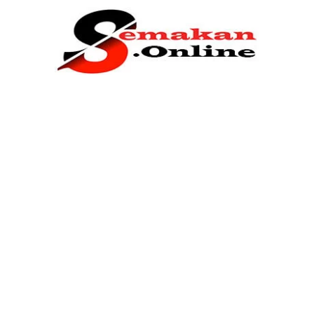
Home
Bantuan Kerajaan
Biasiswa
Pendidikan
Kerja Kosong Terkini