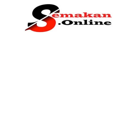
Home
Bantuan Kerajaan
Biasiswa
Pendidikan
Kerja Kosong Terkini