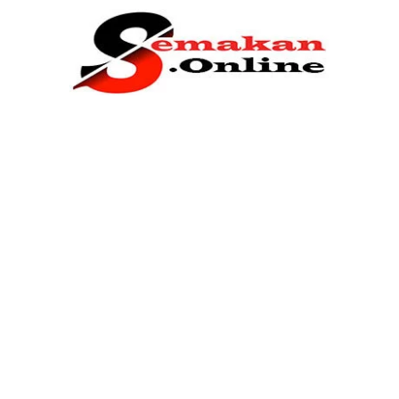
Home
Bantuan Kerajaan
Biasiswa
Pendidikan
Kerja Kosong Terkini