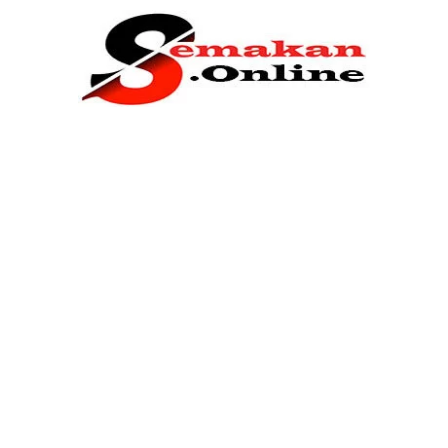
Home
Bantuan Kerajaan
Biasiswa
Pendidikan
Kerja Kosong Terkini