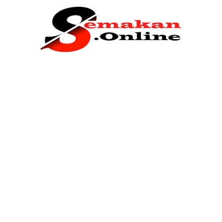
Home
Bantuan Kerajaan
Biasiswa
Pendidikan
Kerja Kosong Terkini