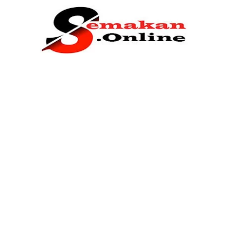
Home
Bantuan Kerajaan
Biasiswa
Pendidikan
Kerja Kosong Terkini