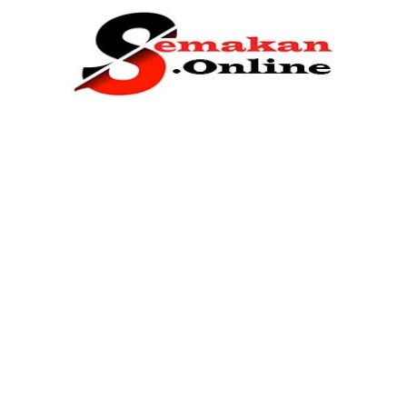
Home
Bantuan Kerajaan
Biasiswa
Pendidikan
Kerja Kosong Terkini