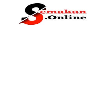
Home
Bantuan Kerajaan
Biasiswa
Pendidikan
Kerja Kosong Terkini