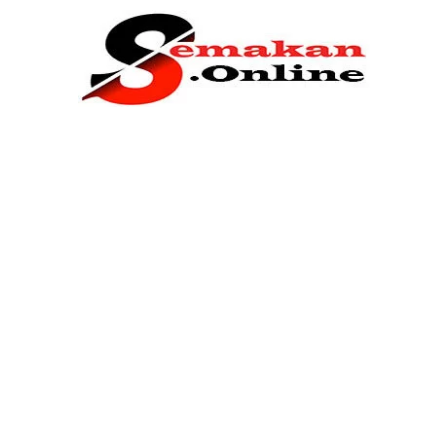
Home
Bantuan Kerajaan
Biasiswa
Pendidikan
Kerja Kosong Terkini