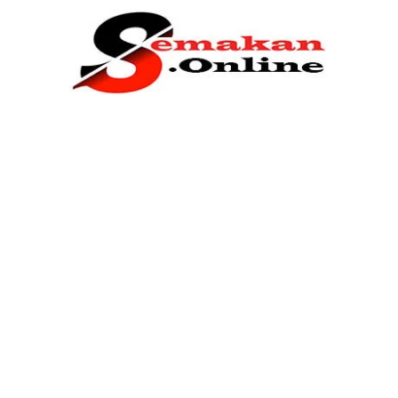
Home
Bantuan Kerajaan
Biasiswa
Pendidikan
Kerja Kosong Terkini