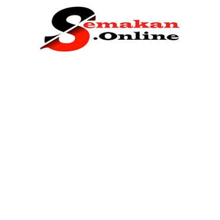
Home
Bantuan Kerajaan
Biasiswa
Pendidikan
Kerja Kosong Terkini