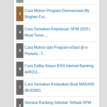
Cara Mohon Program Dermasiswa My
3
Brighter Fut...
Cara Semakan Keputusan SPM 2025 |
4
Muat Turun ...
Cara Mohon dan Program eStart @ e-
5
Pemula : T...
Cara Daftar Akaun BSN Internet Banking
6
&#8211...
Cara Semakan Kelayakan Budi MADANI
7
(BUDI95)
Senarai Ranking Sekolah Terbaik SPM
8