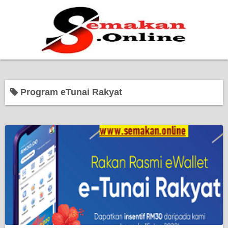
Home
Program eTunai Rakyat
Bantuan Kerajaan
Biasiswa
Pendidikan
Kerja Kosong Terkini