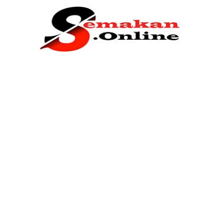
Home
Bantuan Kerajaan
Biasiswa
Pendidikan
Kerja Kosong Terkini