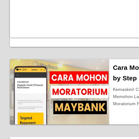
Cara Mo
by Step
Kemaskini!
Memohon Lan
Moratorium 