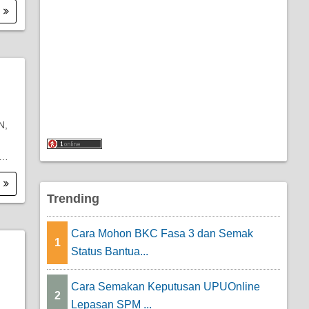
.
N,
s…
.
Trending
Cara Mohon BKC Fasa 3 dan Semak
1
Status Bantua...
Cara Semakan Keputusan UPUOnline
2
Lepasan SPM ...