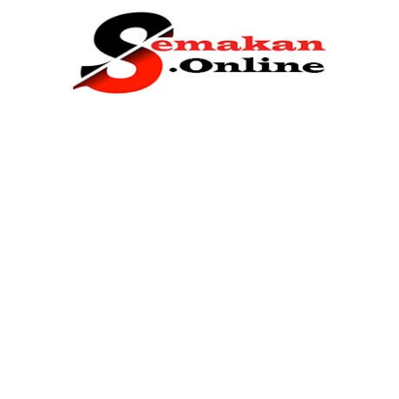
Home
Bantuan Kerajaan
Biasiswa
Pendidikan
Kerja Kosong Terkini