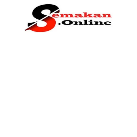
Home
Bantuan Kerajaan
Biasiswa
Pendidikan
Kerja Kosong Terkini