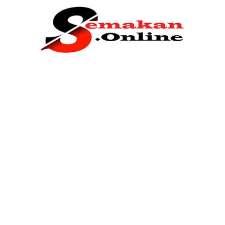
Home
Bantuan Kerajaan
Biasiswa
Pendidikan
Kerja Kosong Terkini