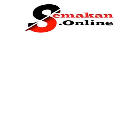
Home
Bantuan Kerajaan
Biasiswa
Pendidikan
Kerja Kosong Terkini