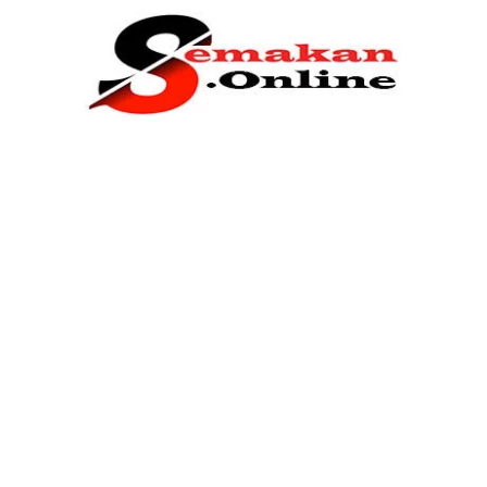
Home
Bantuan Kerajaan
Biasiswa
Pendidikan
Kerja Kosong Terkini