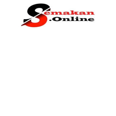
Home
Bantuan Kerajaan
Biasiswa
Pendidikan
Kerja Kosong Terkini