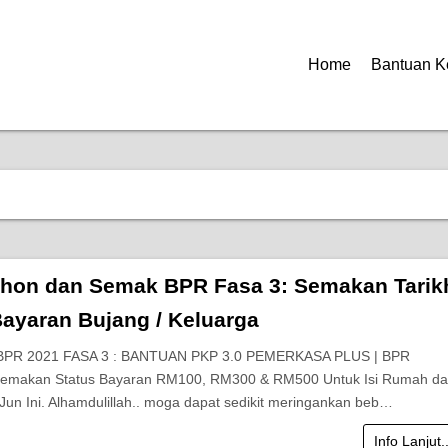
Home
Bantuan K
hon dan Semak BPR Fasa 3: Semakan Tarik
Bayaran Bujang / Keluarga
BPR 2021 FASA 3 : BANTUAN PKP 3.0 PEMERKASA PLUS | BPR
emakan Status Bayaran RM100, RM300 & RM500 Untuk Isi Rumah d
 Jun Ini. Alhamdulillah.. moga dapat sedikit meringankan beb…
Info Lanjut.