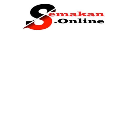
Home
Bantuan Kerajaan
Biasiswa
Pendidikan
Kerja Kosong Terkini