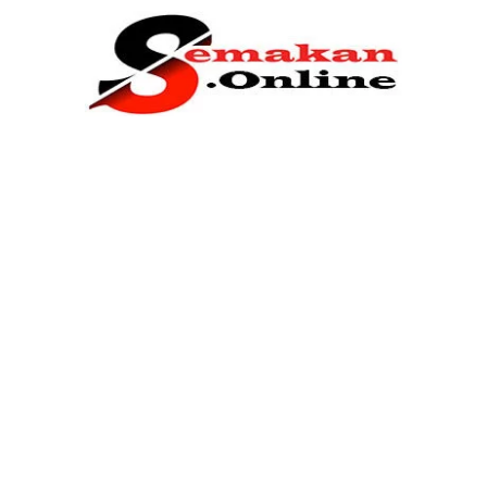
Home
Bantuan Kerajaan
Biasiswa
Pendidikan
Kerja Kosong Terkini