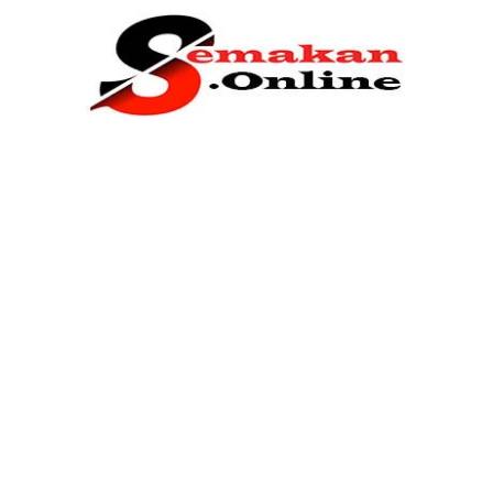
Home
Bantuan Kerajaan
Biasiswa
Pendidikan
Kerja Kosong Terkini