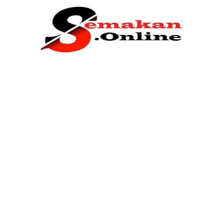
Home
Bantuan Kerajaan
Biasiswa
Pendidikan
Kerja Kosong Terkini