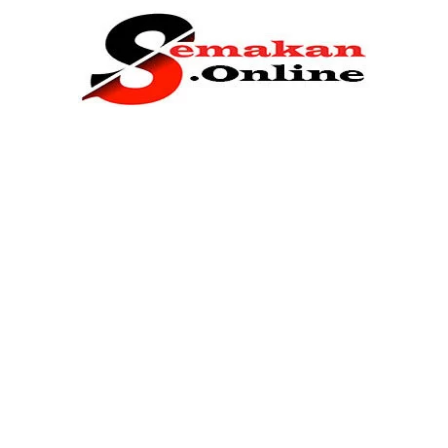
Home
Bantuan Kerajaan
Biasiswa
Pendidikan
Kerja Kosong Terkini