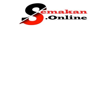
Home
Bantuan Kerajaan
Biasiswa
Pendidikan
Kerja Kosong Terkini