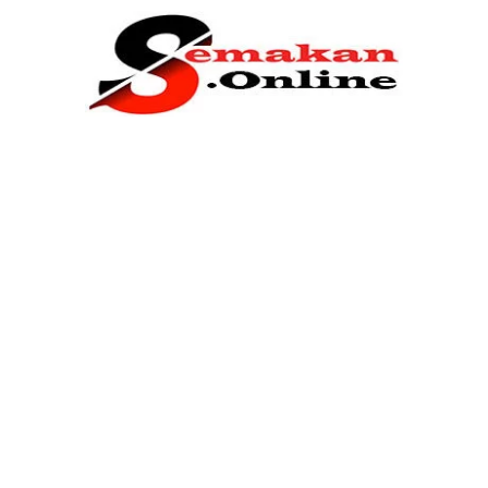
Home
Bantuan Kerajaan
Biasiswa
Pendidikan
Kerja Kosong Terkini