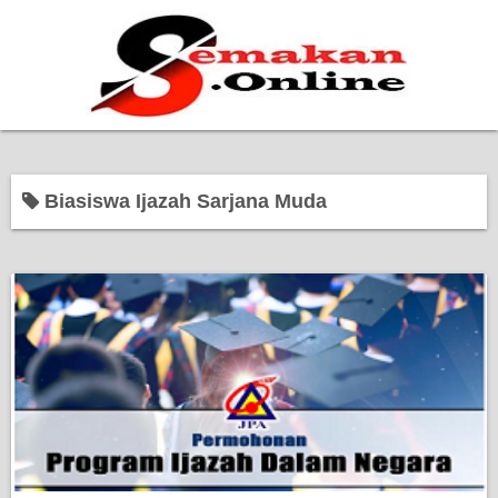
Home
Biasiswa Ijazah Sarjana Muda
Bantuan Kerajaan
Biasiswa
Pendidikan
Kerja Kosong Terkini