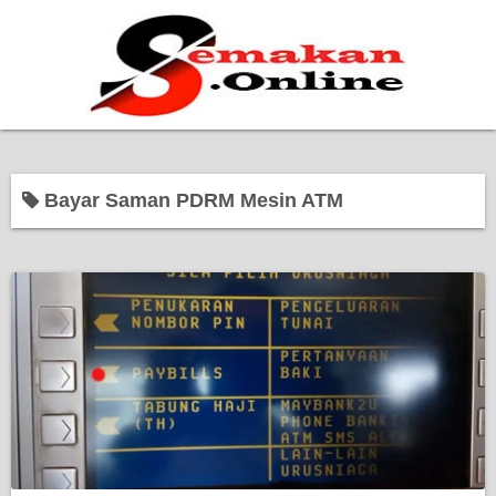
Home
Bayar Saman PDRM Mesin ATM
Bantuan Kerajaan
Biasiswa
Pendidikan
Kerja Kosong Terkini