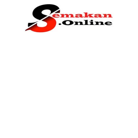
Home
Bantuan Kerajaan
Biasiswa
Pendidikan
Kerja Kosong Terkini